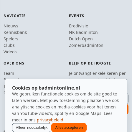
NAVIGATIE
EVENTS
Nieuws
Eredivisie
Kennisbank
NK Badminton
Spelers
Dutch Open
Clubs
Zomerbadminton
Video's
OVER ONS
BLIJF OP DE HOOGTE
Team
Je ontvangt enkele keren per
Supporters
jaar een e-mail met het
Tip de redactie
laatste badmintonnieuws.
Cookies op badmintonline.nl
Contact
We gebruiken functionele cookies om de site goed te
E-mailadres
laten werken. Met jouw toestemming plaatsen we ook
analytische cookies en media-cookies voor het tonen
aanmelden
van YouTube-video's, Spotify en Google Maps. Lees
meer in ons
privacybeleid
.
Alleen noodzakelijk
Alles accepteren
© 2010–2026 badmintonline.nl · sinds 2010 dé ontmoetingsplek voor