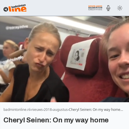
badmintonline.nl
nieuws
2018
augustus
Cheryl Seinen: On my way home…
Cheryl Seinen: On my way home