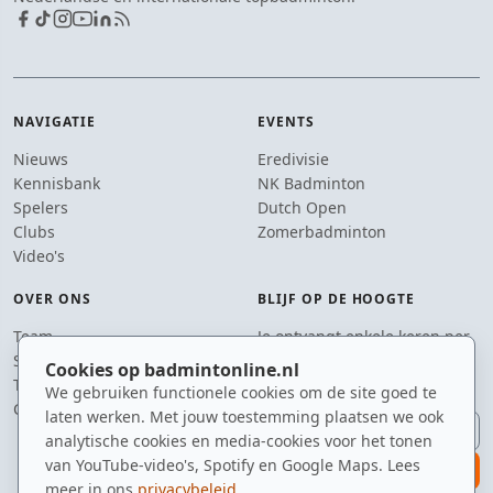
NAVIGATIE
EVENTS
Nieuws
Eredivisie
Kennisbank
NK Badminton
Spelers
Dutch Open
Clubs
Zomerbadminton
Video's
OVER ONS
BLIJF OP DE HOOGTE
Team
Je ontvangt enkele keren per
Supporters
jaar een e-mail met het
Cookies op badmintonline.nl
Tip de redactie
laatste badmintonnieuws.
We gebruiken functionele cookies om de site goed te
Contact
laten werken. Met jouw toestemming plaatsen we ook
E-mailadres
analytische cookies en media-cookies voor het tonen
van YouTube-video's, Spotify en Google Maps. Lees
aanmelden
meer in ons
privacybeleid
.