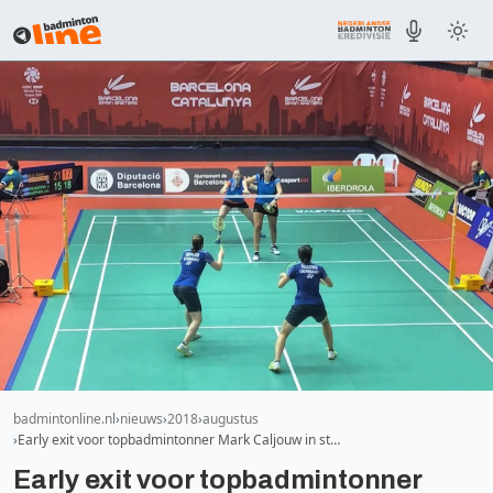
badmintonline.nl
nieuws
2018
augustus
Early exit voor topbadmintonner Mark Caljouw in st…
Early exit voor topbadmintonner