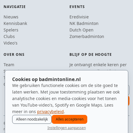
NAVIGATIE
EVENTS
Nieuws
Eredivisie
Kennisbank
NK Badminton
Spelers
Dutch Open
Clubs
Zomerbadminton
Video's
OVER ONS
BLIJF OP DE HOOGTE
Team
Je ontvangt enkele keren per
Supporters
jaar een e-mail met het
Tip de redactie
laatste badmintonnieuws.
Cookies op badmintonline.nl
Contact
We gebruiken functionele cookies om de site goed te
E-mailadres
laten werken. Met jouw toestemming plaatsen we ook
analytische cookies en media-cookies voor het tonen
aanmelden
van YouTube-video's, Spotify en Google Maps. Lees
meer in ons
privacybeleid
.
Alleen noodzakelijk
Alles accepteren
© 2010–2026 badmintonline.nl · geobsedeerd door de perfecte service (net
Instellingen aanpassen
niet te hoog)
nieuws
spelers
ranglijst
zomer
menu