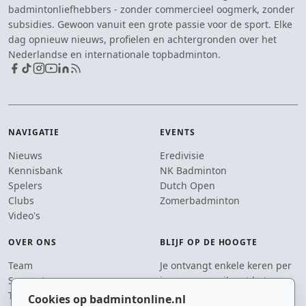
badmintonliefhebbers - zonder commercieel oogmerk, zonder
subsidies. Gewoon vanuit een grote passie voor de sport. Elke
dag opnieuw nieuws, profielen en achtergronden over het
Nederlandse en internationale topbadminton.
NAVIGATIE
EVENTS
Nieuws
Eredivisie
Kennisbank
NK Badminton
Spelers
Dutch Open
Clubs
Zomerbadminton
Video's
OVER ONS
BLIJF OP DE HOOGTE
Team
Je ontvangt enkele keren per
Supporters
jaar een e-mail met het
Tip de redactie
laatste badmintonnieuws.
Cookies op badmintonline.nl