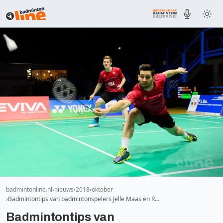
badmintonline.nl
nieuws
2018
oktober
Badmintontips van badmintonspelers Jelle Maas en R…
Badmintontips van