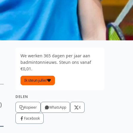
We werken 365 dagen per jaar aan
badmintonnieuws. Steun ons vanaf
€0,01.
Ik steun jullie!
DELEN
)
Kopieer
WhatsApp
X
Facebook