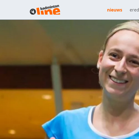
nieuws
ered