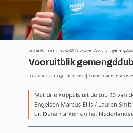
badmintonline.nl
nieuws
2018
oktober
Vooruitblik gemengddu
Vooruitblik gemengddub
3 oktober 2018
·
1 min leestijd
·
Bron:
Badminton Ne
Met drie koppels uit de top 20 van d
Engelsen Marcus Ellis / Lauren Smit
uit Denemarken en het Nederlandse 