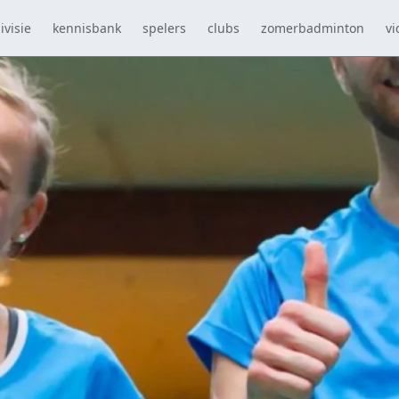
ivisie
kennisbank
spelers
clubs
zomerbadminton
vi