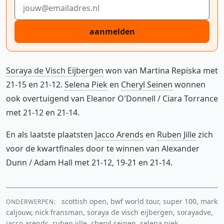
E-mailadres
aanmelden
Soraya de Visch Eijbergen
won van Martina Repiska met
21-15 en 21-12.
Selena Piek
en
Cheryl Seinen
wonnen
ook overtuigend van Eleanor O'Donnell / Ciara Torrance
met 21-12 en 21-14.
En als laatste plaatsten
Jacco Arends
en
Ruben Jille
zich
voor de kwartfinales door te winnen van Alexander
Dunn / Adam Hall met 21-12, 19-21 en 21-14.
scottish open, bwf world tour, super 100, mark
ONDERWERPEN:
caljouw, nick fransman, soraya de visch eijbergen, sorayadve,
jacco arends, ruben jille, cheryl seinen, selena piek