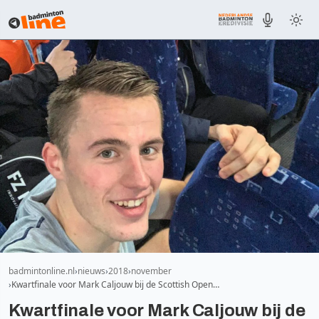
badmintonline.nl
nieuws
2018
november
Kwartfinale voor Mark Caljouw bij de Scottish Open…
Kwartfinale voor Mark Caljouw bij de