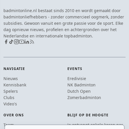
badmintonline.nl bestaat sinds 2010 en wordt gemaakt door
badmintonliefhebbers - zonder commercieel oogmerk, zonder
subsidies. Gewoon vanuit een grote passie voor de sport. Elke
dag opnieuw nieuws, profielen en achtergronden over het
Nederlandse en internationale topbadminton.
NAVIGATIE
EVENTS
Nieuws
Eredivisie
Kennisbank
NK Badminton
Spelers
Dutch Open
Clubs
Zomerbadminton
Video's
OVER ONS
BLIJF OP DE HOOGTE
Team
Je ontvangt enkele keren per