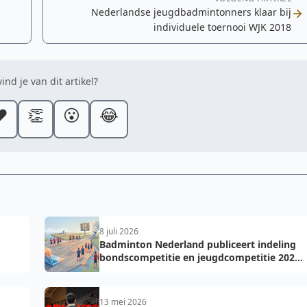
Nederlandse jeugdbadmintonners klaar bij
individuele toernooi WJK 2018
ind je van dit artikel?
️
👏
😮
😂
8 juli 2026
Badminton Nederland publiceert indeling
bondscompetitie en jeugdcompetitie 2026-
2027: voorkom fouten bij teamopgave
13 mei 2026