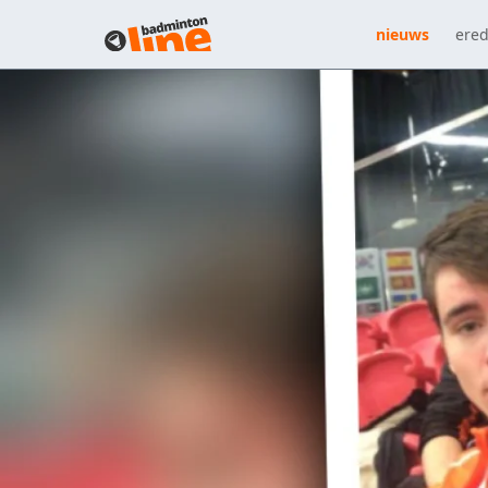
nieuws
ered