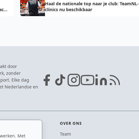
Haal de nationale top naar je club: TeamNL-
acht
clinics nu beschikbaar
akt door
rk, zonder
port. Elke dag
het Nederlandse en
OVER ONS
Team
 werken. Met