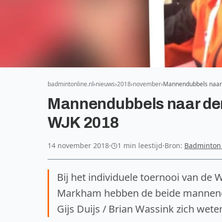
badmintonline.nl
nieuws
2018
november
Mannendubbels naar 
Mannendubbels naar derd
WJK 2018
14 november 2018
·
1 min leestijd
·
Bron:
Badminton
Bij het individuele toernooi van d
Markham hebben de beide mannendub
Gijs Duijs / Brian Wassink zich wete