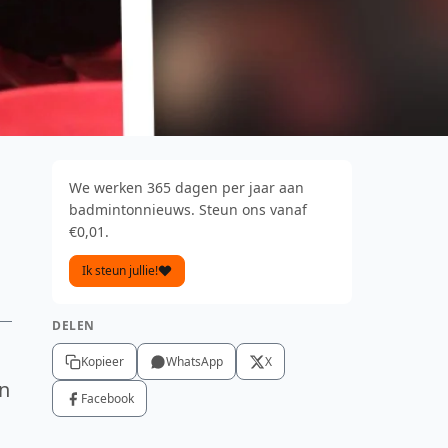
We werken 365 dagen per jaar aan
badmintonnieuws. Steun ons vanaf
€0,01.
Ik steun jullie!
DELEN
Kopieer
WhatsApp
X
n
Facebook