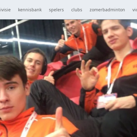
ivisie
kennisbank
spelers
clubs
zomerbadminton
vi