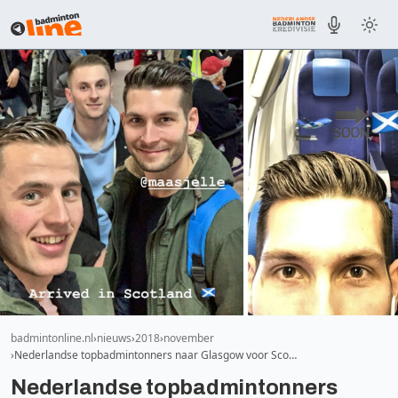
badmintonline.nl
nieuws
2018
november
Nederlandse topbadmintonners naar Glasgow voor Sco…
Nederlandse topbadmintonners