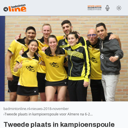
badmintonline.nl
nieuws
2018
november
Tweede plaats in kampioenspoule voor Almere na 6-2…
Tweede plaats in kampioenspoule