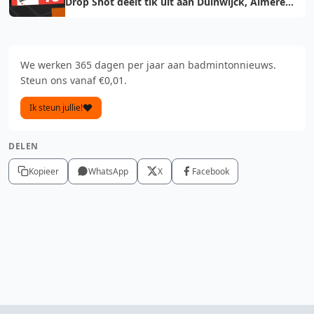
Drop Shot deelt tik uit aan Duinwijck, Almere
voelt de hete adem
We werken 365 dagen per jaar aan badmintonnieuws.
Steun ons vanaf €0,01.
Ik steun jullie!
DELEN
Kopieer
WhatsApp
X
Facebook