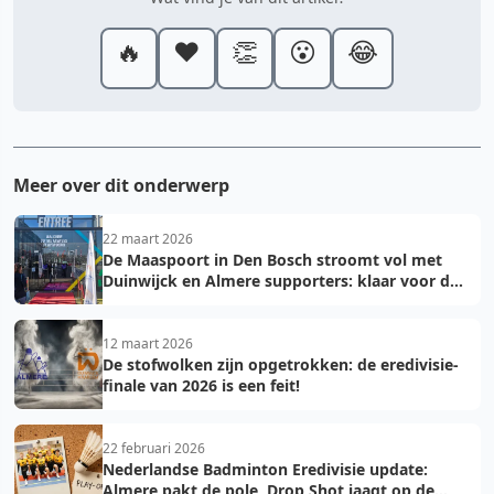
🔥
❤️
👏
😮
😂
Meer over dit onderwerp
22 maart 2026
De Maaspoort in Den Bosch stroomt vol met
Duinwijck en Almere supporters: klaar voor de
finale!
12 maart 2026
De stofwolken zijn opgetrokken: de eredivisie-
finale van 2026 is een feit!
22 februari 2026
Nederlandse Badminton Eredivisie update:
Almere pakt de pole, Drop Shot jaagt op de