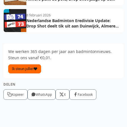
troon
8 februari 2026
Nederlandse Badminton Eredivisie Update:
Drop Shot deelt tik uit aan Duinwijck, Almere
voelt de hete adem
We werken 365 dagen per jaar aan badmintonnieuws.
Steun ons vanaf €0,01.
Ik steun jullie!
DELEN
Kopieer
WhatsApp
X
Facebook