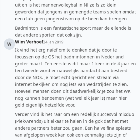
uit en is het mannenvolleybal in Nl zelfs zo klein
geworden dat jongens in gemengde teams spelen omdat
een club geen jongensteam op de been kan brengen.
Badminton is een fantastische sport maar de ellende is
dat andere sporten dat ook zijn.
Wim Verhoef
24 jan 2019
W
Ik vind het erg naïef om te denken dat je door te
focussen op de OS het badmintonnen in Nederland
groter maakt. Ten eerste is dit maar 1 keer in de 4 jaar en
ten tweede word er nauwelijks aandacht aan besteed
door de NOS. Je moet echt gericht een stream via
internet bekijken om nog iets van wedstrijden te zien.
Hoeveel mensen doen dit daadwerkelijk? Je zou het WK
nog kunnen benoemen (wat wel elk jaar is) maar hier
geld eigenlijk hetzelfde voor.
Verder vind ik het raar om een redelijk succesvol mixduo
(Piek/Arends) uit elkaar te halen in de gok dat het met
andere partners beter zou gaan. Een halve finaleplaats
van afgelopen week kan ook een eenmalig iets zijn of