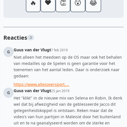
🔥
❤️
👏
😮
😂
Reacties
3
Guus van der Vlugt
7 feb 2019
G
Niet alleen het meedoen op de OS maar ook het behalen
van medailles op de Spelen is geen garantie voor het
toenemen van het aantal leden. Daar is onderzoek naar
gedaan:
https://www.allesoversport....
Guus van der Vlugt
25 jan 2019
G
Het "klikt" in de nieuwe mix van Selena en Robin. Ik denk
wel dat bij afwezigheid van de geblesseerde Jacco dit
gelegenheidskoppel is ontstaan. Reken maar dat de
video's van hun partijen in Maleisië door het buitenland
uit en te na geanalyseerd worden om de sterke en