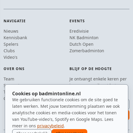
NAVIGATIE
EVENTS
Nieuws
Eredivisie
Kennisbank
NK Badminton
Spelers
Dutch Open
Clubs
Zomerbadminton
Video's
OVER ONS
BLIJF OP DE HOOGTE
Team
Je ontvangt enkele keren per
Supporters
jaar een e-mail met het
Tip de redactie
laatste badmintonnieuws.
Cookies op badmintonline.nl
Contact
We gebruiken functionele cookies om de site goed te
E-mailadres
laten werken. Met jouw toestemming plaatsen we ook
analytische cookies en media-cookies voor het tonen
aanmelden
van YouTube-video's, Spotify en Google Maps. Lees
meer in ons
privacybeleid
.