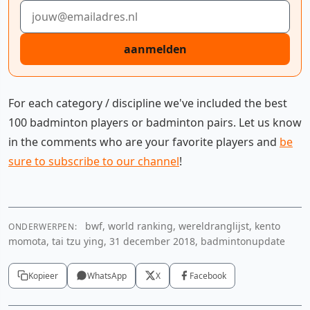
E-mailadres
aanmelden
For each category / discipline we've included the best
100 badminton players or badminton pairs. Let us know
in the comments who are your favorite players and
be
sure to subscribe to our channel
!
bwf, world ranking, wereldranglijst, kento
ONDERWERPEN:
YouTube video
momota, tai tzu ying, 31 december 2018, badmintonupdate
Cookie-instellingen aanpassen
Kopieer
WhatsApp
X
Facebook