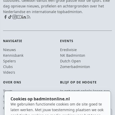
subsidies. Gewoon vanuit een grote passie voor de sport. Elke
dag opnieuw nieuws, profielen en achtergronden over het
Nederlandse en internationale topbadminton.
NAVIGATIE
EVENTS
Nieuws
Eredivisie
Kennisbank
NK Badminton
Spelers
Dutch Open
Clubs
Zomerbadminton
Video's
OVER ONS
BLIJF OP DE HOOGTE
Team
Je ontvangt enkele keren per
Supporters
jaar een e-mail met het
Cookies op badmintonline.nl
Tip de redactie
laatste badmintonnieuws.
We gebruiken functionele cookies om de site goed te
Contact
laten werken. Met jouw toestemming plaatsen we ook
E-mailadres