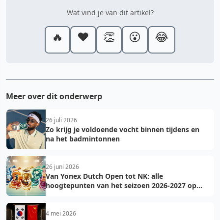
Wat vind je van dit artikel?
🔥
❤️
👏
😮
😂
Meer over dit onderwerp
26 juli 2026
Zo krijg je voldoende vocht binnen tijdens en
na het badmintonnen
26 juni 2026
Van Yonex Dutch Open tot NK: alle
hoogtepunten van het seizoen 2026-2027 op
een rij
4 mei 2026