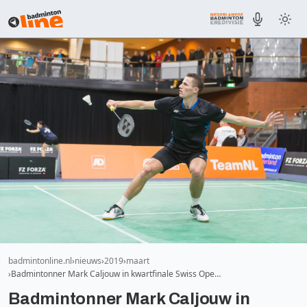
badmintonline.nl
nieuws
2019
maart
Badmintonner Mark Caljouw in kwartfinale Swiss Ope…
Badmintonner Mark Caljouw in