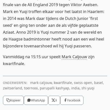
finale van de All England 2019 tegen Viktor Axelsen.
Mark en Yuqi troffen elkaar voor het laatst in Haarlem:
in 2014 was Mark daar tijdens de Dutch Junior 'first
seed' en ging ten onder aan de als vijfde geplaatste
Aziaat. Anno 2019 is Yuqi nummer 2 van de wereld en
de Haagse badmintonner heeft nood aan een wel heel
bijzondere tovenaarshoed wil hij Yuqi passeren.
Vanmiddag na 15:15 uur speelt
Mark Caljouw
zijn
kwartfinale.
mark caljouw, kwartfinale, swiss open, basel,
ONDERWERPEN:
zwitserland, toernooi, parupalli kashyap, india, shi yuqi
Kopieer
WhatsApp
X
Facebook