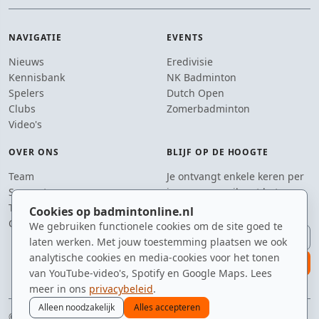
NAVIGATIE
EVENTS
Nieuws
Eredivisie
Kennisbank
NK Badminton
Spelers
Dutch Open
Clubs
Zomerbadminton
Video's
OVER ONS
BLIJF OP DE HOOGTE
Team
Je ontvangt enkele keren per
Supporters
jaar een e-mail met het
Tip de redactie
laatste badmintonnieuws.
Cookies op badmintonline.nl
Contact
We gebruiken functionele cookies om de site goed te
E-mailadres
laten werken. Met jouw toestemming plaatsen we ook
analytische cookies en media-cookies voor het tonen
aanmelden
van YouTube-video's, Spotify en Google Maps. Lees
meer in ons
privacybeleid
.
Alleen noodzakelijk
Alles accepteren
© 2010–2026 badmintonline.nl · beter in online nieuws dan in