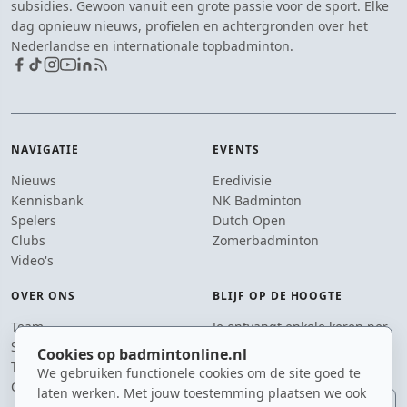
subsidies. Gewoon vanuit een grote passie voor de sport. Elke
dag opnieuw nieuws, profielen en achtergronden over het
Nederlandse en internationale topbadminton.
NAVIGATIE
EVENTS
Nieuws
Eredivisie
Kennisbank
NK Badminton
Spelers
Dutch Open
Clubs
Zomerbadminton
Video's
OVER ONS
BLIJF OP DE HOOGTE
Team
Je ontvangt enkele keren per
Supporters
jaar een e-mail met het
Cookies op badmintonline.nl
Tip de redactie
laatste badmintonnieuws.
We gebruiken functionele cookies om de site goed te
Contact
laten werken. Met jouw toestemming plaatsen we ook
E-mailadres