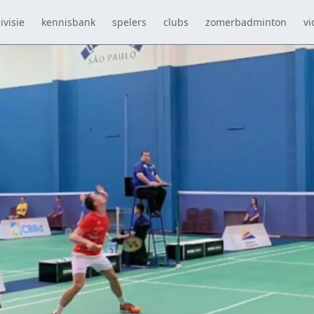
ivisie
kennisbank
spelers
clubs
zomerbadminton
vi