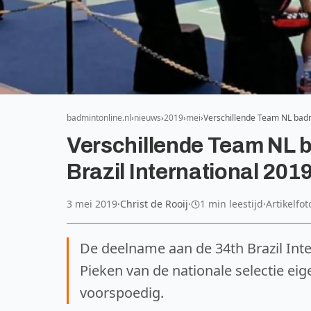
badmintonline.nl
nieuws
2019
mei
Verschillende Team NL badm
Verschillende Team NL b
Brazil International 201
3 mei 2019
·
Christ de Rooij
·
1 min leestijd
·
Artikelfo
De deelname aan de 34th Brazil Inte
Pieken van de nationale selectie eige
voorspoedig.