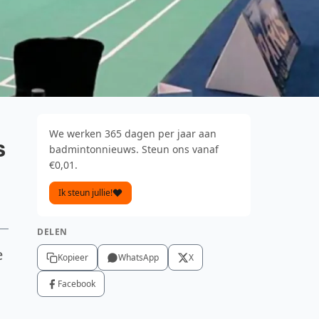
We werken 365 dagen per jaar aan
s
badmintonnieuws. Steun ons vanaf
€0,01.
Ik steun jullie!
DELEN
e
Kopieer
WhatsApp
X
Facebook