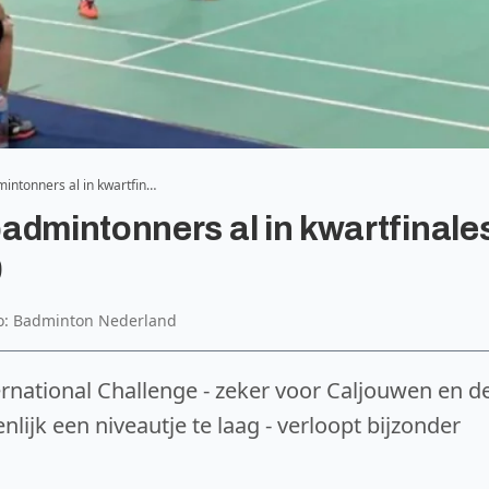
intonners al in kwartfin…
admintonners al in kwartfinale
9
to: Badminton Nederland
rnational Challenge - zeker voor Caljouwen en d
nlijk een niveautje te laag - verloopt bijzonder