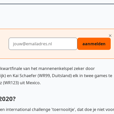
E-mailadres
aanmelden
e kwartfinale van het mannenenkelspel zeker door
ijk) en Kai Schaefer (WR99, Duitsland) elk in twee games te
z (WR123) uit Mexico.
2020?
n international challenge 'toernooitje', dat doe je niet voo