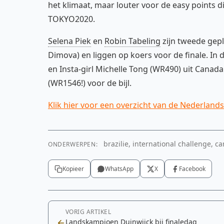
het klimaat, maar louter voor de easy points d
TOKYO2020.
Selena Piek
en
Robin Tabeling
zijn tweede gepl
Dimova) en liggen op koers voor de finale. In
en Insta-girl Michelle Tong (WR490) uit Canada
(WR1546!) voor de bijl.
Klik hier voor een overzicht van de Nederlands
brazilie, international challenge, c
ONDERWERPEN:
Kopieer
WhatsApp
X
Facebook
VORIG ARTIKEL
Landskampioen Duinwijck bij finaledag