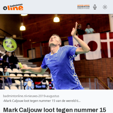
badmintonline.nl
nieuws
2019
augustus
Mark Caljouw loot tegen nummer 15 van de wereld ti…
Mark Caljouw loot tegen nummer 15