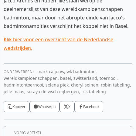
Jacco Arends
en
Ruben Jille
staan wel op de
deelnemerslijst van deze wereldkampioenschappen
badminton, maar door het abrupte einde van Jacco's
badmintonambities verschijnt het koppel niet in Basel.
Klik hier voor een overzicht van de Nederlandse
wedstrijden.
mark caljouw, wk badminton,
ONDERWERPEN:
wereldkampioenschappen, basel, zwitserland, toernooi,
badmintontoernooi, selena piek, cheryl seinen, robin tabeling,
jelle maas, soraya de visch eijbergen, iris tabeling
Kopieer
WhatsApp
X
Facebook
VORIG ARTIKEL