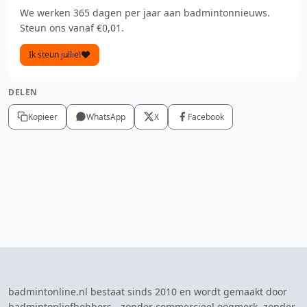
We werken 365 dagen per jaar aan badmintonnieuws.
Steun ons vanaf €0,01.
Ik steun jullie!
DELEN
Kopieer
WhatsApp
X
Facebook
badmintonline.nl bestaat sinds 2010 en wordt gemaakt door
badmintonliefhebbers - zonder commercieel oogmerk, zonder