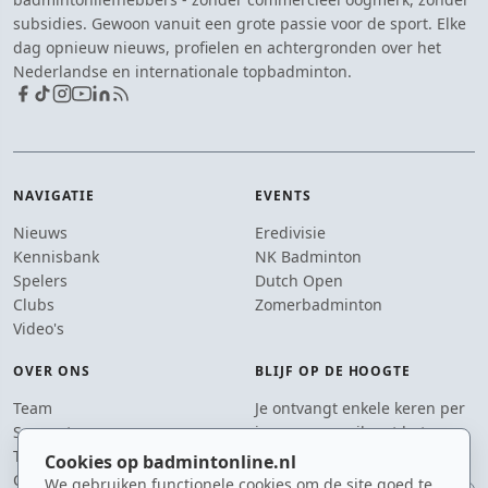
subsidies. Gewoon vanuit een grote passie voor de sport. Elke
dag opnieuw nieuws, profielen en achtergronden over het
Nederlandse en internationale topbadminton.
NAVIGATIE
EVENTS
Nieuws
Eredivisie
Kennisbank
NK Badminton
Spelers
Dutch Open
Clubs
Zomerbadminton
Video's
OVER ONS
BLIJF OP DE HOOGTE
Team
Je ontvangt enkele keren per
Supporters
jaar een e-mail met het
Tip de redactie
laatste badmintonnieuws.
Cookies op badmintonline.nl
Contact
We gebruiken functionele cookies om de site goed te