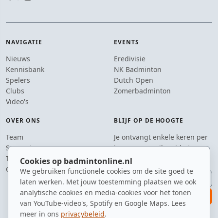
NAVIGATIE
EVENTS
Nieuws
Eredivisie
Kennisbank
NK Badminton
Spelers
Dutch Open
Clubs
Zomerbadminton
Video's
OVER ONS
BLIJF OP DE HOOGTE
Team
Je ontvangt enkele keren per
Supporters
jaar een e-mail met het
Tip de redactie
laatste badmintonnieuws.
Cookies op badmintonline.nl
Contact
We gebruiken functionele cookies om de site goed te
E-mailadres
laten werken. Met jouw toestemming plaatsen we ook
analytische cookies en media-cookies voor het tonen
aanmelden
van YouTube-video's, Spotify en Google Maps. Lees
meer in ons
privacybeleid
.