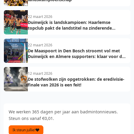
22 maart 2026
Duinwijck is landskampioen: Haarlemse
topclub pakt de landstitel na zinderende
golden game!
22 maart 2026
De Maaspoort in Den Bosch stroomt vol met
Duinwijck en Almere supporters: klaar voor de
finale!
12 maart 2026
De stofwolken zijn opgetrokken: de eredivisie-
finale van 2026 is een feit!
We werken 365 dagen per jaar aan badmintonnieuws.
Steun ons vanaf €0,01.
Ik steun jullie!