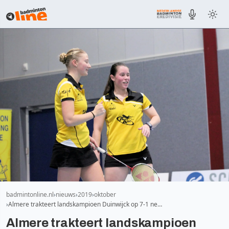
badmintonline.nl
nieuws
2019
oktober
Almere trakteert landskampioen Duinwijck op 7-1 ne…
Almere trakteert landskampioen