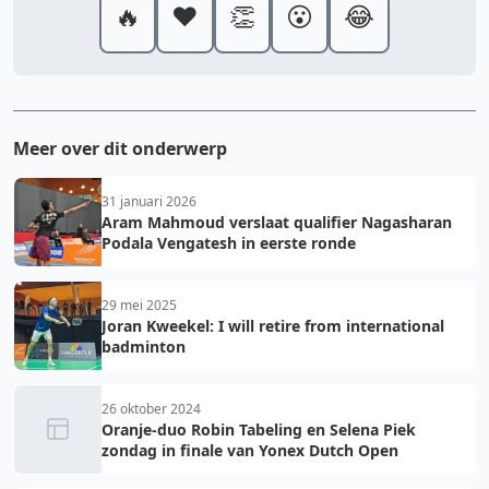
🔥
❤️
👏
😮
😂
Meer over dit onderwerp
31 januari 2026
Aram Mahmoud verslaat qualifier Nagasharan
Podala Vengatesh in eerste ronde
29 mei 2025
Joran Kweekel: I will retire from international
badminton
26 oktober 2024
Oranje-duo Robin Tabeling en Selena Piek
zondag in finale van Yonex Dutch Open