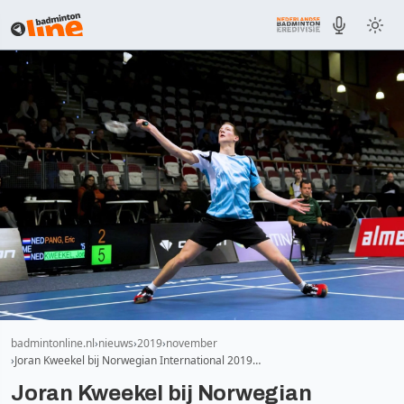
badmintonline.nl
nieuws
2019
november
Joran Kweekel bij Norwegian International 2019…
Joran Kweekel bij Norwegian