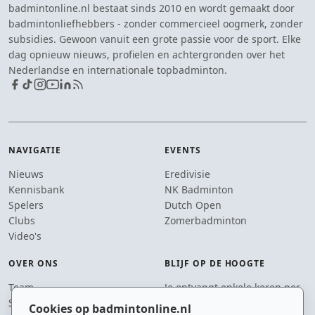
badmintonline.nl bestaat sinds 2010 en wordt gemaakt door
badmintonliefhebbers - zonder commercieel oogmerk, zonder
subsidies. Gewoon vanuit een grote passie voor de sport. Elke
dag opnieuw nieuws, profielen en achtergronden over het
Nederlandse en internationale topbadminton.
NAVIGATIE
EVENTS
Nieuws
Eredivisie
Kennisbank
NK Badminton
Spelers
Dutch Open
Clubs
Zomerbadminton
Video's
OVER ONS
BLIJF OP DE HOOGTE
Team
Je ontvangt enkele keren per
Supporters
jaar een e-mail met het
Cookies op badmintonline.nl