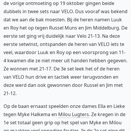
de vorige ontmoeting op 19 oktober gingen beide
dubbels in twee sets naar VELO. Dus vooraf was bekend
dat we aan de bak moesten. Bij de heren namen Luuk
en Roy het op tegen Russel Muns en Jim Middelburg. De
eerste set ging vrij duidelijk naar Velo 21-13. Na deze
eerste setwinst, ontspanden de heren van VELO iets te
veel, waardoor Luuk en Roy op een voorsprong van 11-
4 kwamen die ze niet meer uit handen hebben gegeven.
Ze wonnen met 21-17. De 3e set leek het of de heren
van VELO hun drive en tactiek weer terugvonden en
deze werd dan ook gewonnen door Russel en Jim met
21-12.
Op de baan ernaast speelden onze dames Ella en Lieke
tegen Myke Halkema en
Milou Lugters
. Ze kregen in de
1e set totaal geen grip op het spel van Myke en Milou
en maakten veel onnodige foutjes. In de 2e set ging dit