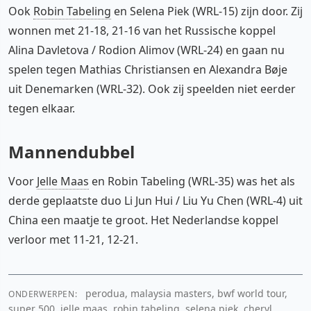
Ook
Robin Tabeling
en Selena Piek (WRL-15) zijn door. Zij
wonnen met 21-18, 21-16 van het Russische koppel
Alina Davletova / Rodion Alimov (WRL-24) en gaan nu
spelen tegen Mathias Christiansen en Alexandra Bøje
uit Denemarken (WRL-32). Ook zij speelden niet eerder
tegen elkaar.
Mannendubbel
Voor
Jelle Maas
en Robin Tabeling (WRL-35) was het als
derde geplaatste duo Li Jun Hui / Liu Yu Chen (WRL-4) uit
China een maatje te groot. Het Nederlandse koppel
verloor met 11-21, 12-21.
perodua, malaysia masters, bwf world tour,
ONDERWERPEN:
super 500, jelle maas, robin tabeling, selena piek, cheryl