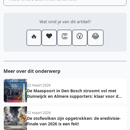
Wat vind je van dit artikel?
🔥
❤️
👏
😮
😂
Meer over dit onderwerp
22 maart 2026
De Maaspoort in Den Bosch stroomt vol met
Duinwijck en Almere supporters: klaar voor de
finale!
12 maart 2026
De stofwolken zijn opgetrokken: de eredivisie-
finale van 2026 is een feit!