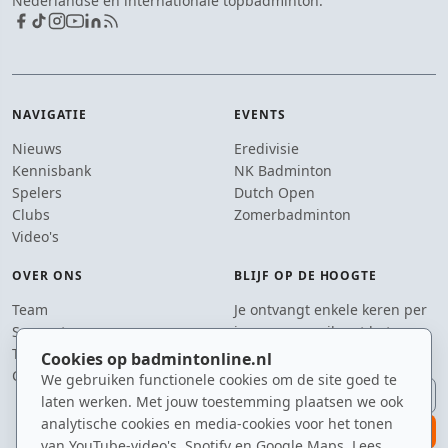
Nederlandse en internationale topbadminton.
NAVIGATIE
EVENTS
Nieuws
Eredivisie
Kennisbank
NK Badminton
Spelers
Dutch Open
Clubs
Zomerbadminton
Video's
OVER ONS
BLIJF OP DE HOOGTE
Team
Je ontvangt enkele keren per
Supporters
jaar een e-mail met het
Tip de redactie
laatste badmintonnieuws.
Cookies op badmintonline.nl
Contact
We gebruiken functionele cookies om de site goed te
E-mailadres
laten werken. Met jouw toestemming plaatsen we ook
analytische cookies en media-cookies voor het tonen
aanmelden
van YouTube-video's, Spotify en Google Maps. Lees