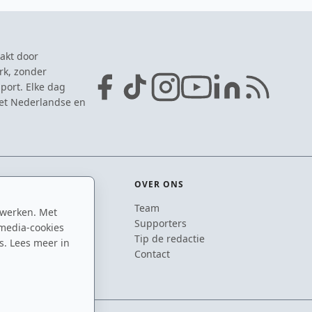
akt door
rk, zonder
port. Elke dag
het Nederlandse en
OVER ONS
Team
 werken. Met
ton
Supporters
media-cookies
n
Tip de redactie
s. Lees meer in
inton
Contact