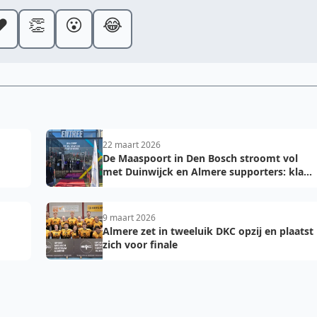
️
👏
😮
😂
22 maart 2026
De Maaspoort in Den Bosch stroomt vol
met Duinwijck en Almere supporters: klaar
voor de finale!
9 maart 2026
Almere zet in tweeluik DKC opzij en plaatst
zich voor finale