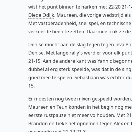
wist het punt binnen te harken met 22-20 21
Diede Odijk
. Maureen, die vorige wedstrijd al
Met vastberadenheid, snel spel, en technisch
verkeerde been te zetten. Daarmee trok ze de 
Denise mocht aan de slag tegen tegen Ieva Pop
Denise. Met lange rally's werd er voor elk pun
21-15. Aan de andere kant was Yannic begonnen
dubbel al erg sterk speelde, was dat in de sing
goed mee te spelen. Sebastiaan was echter dui
15.
Er moesten nog twee mixen gespeeld worden, e
Maureen en Teun konden in het begin nog me
eerste rustpauze niet meer volhouden. Met 21-
Brandon en Lieke het opnemen tegen Alex en K
eenvoudig met 21-12 21-8.