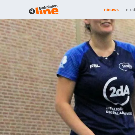
nieuws
ered