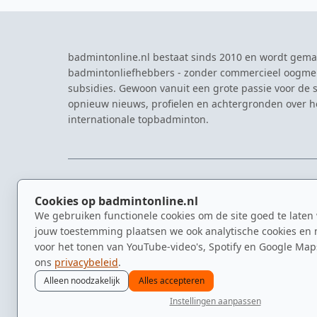
badmintonline.nl bestaat sinds 2010 en wordt gema
badmintonliefhebbers - zonder commercieel oogme
subsidies. Gewoon vanuit een grote passie voor de s
opnieuw nieuws, profielen en achtergronden over 
internationale topbadminton.
NAVIGATIE
EVENTS
Cookies op badmintonline.nl
Nieuws
Eredivisie
We gebruiken functionele cookies om de site goed te laten
Kennisbank
NK Badmin
jouw toestemming plaatsen we ook analytische cookies en 
Spelers
Dutch Ope
voor het tonen van YouTube-video's, Spotify en Google Map
Clubs
Zomerbadm
ons
privacybeleid
.
Video's
Alleen noodzakelijk
Alles accepteren
Instellingen aanpassen