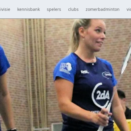
ivisie
kennisbank
spelers
clubs
zomerbadminton
vi