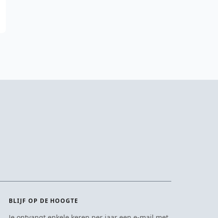
BLIJF OP DE HOOGTE
Je ontvangt enkele keren per jaar een e-mail met