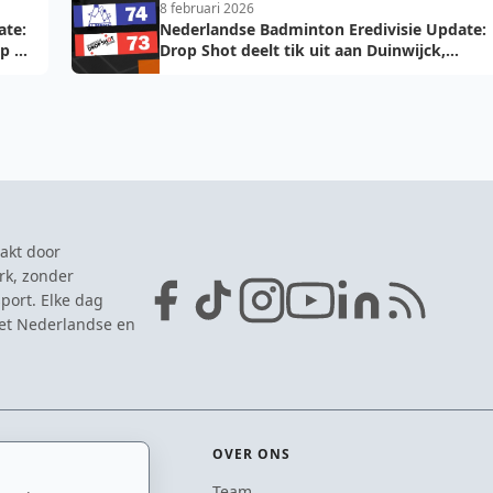
8 februari 2026
ate:
Nederlandse Badminton Eredivisie Update:
op de
Drop Shot deelt tik uit aan Duinwijck,
Almere voelt de hete adem
akt door
rk, zonder
port. Elke dag
het Nederlandse en
OVER ONS
Team