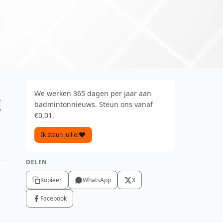
We werken 365 dagen per jaar aan
g
badmintonnieuws. Steun ons vanaf
€0,01.
Ik steun jullie!
DELEN
Kopieer
WhatsApp
X
Facebook