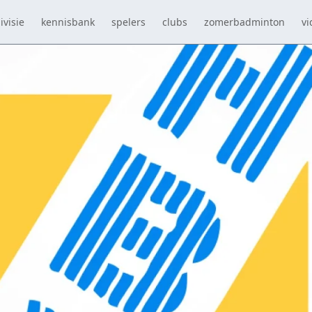
ivisie
kennisbank
spelers
clubs
zomerbadminton
vi