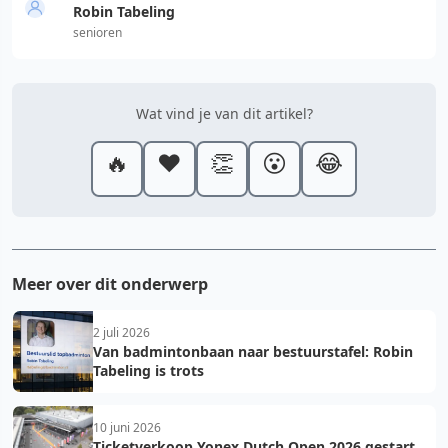
Robin Tabeling
senioren
Wat vind je van dit artikel?
🔥
❤️
👏
😮
😂
Meer over dit onderwerp
2 juli 2026
Van badmintonbaan naar bestuurstafel: Robin
Tabeling is trots
10 juni 2026
Ticketverkoop Yonex Dutch Open 2026 gestart