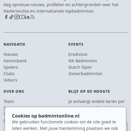
dag opnieuw nieuws, profielen en achtergronden over het
Nederlandse en internationale topbadminton.
NAVIGATIE
EVENTS
Nieuws
Eredivisie
Kennisbank
NK Badminton
Spelers
Dutch Open
Clubs
Zomerbadminton
Video's
OVER ONS
BLIJF OP DE HOOGTE
Team
Je ontvangt enkele keren per
Supporters
jaar een e-mail met het
Tip de redactie
laatste badmintonnieuws.
Cookies op badmintonline.nl
Contact
We gebruiken functionele cookies om de site goed te
E-mailadres
laten werken. Met jouw toestemming plaatsen we ook