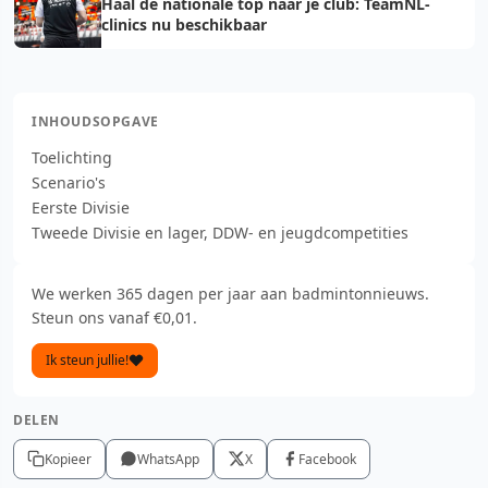
Haal de nationale top naar je club: TeamNL-
clinics nu beschikbaar
INHOUDSOPGAVE
Toelichting
Scenario's
Eerste Divisie
Tweede Divisie en lager, DDW- en jeugdcompetities
We werken 365 dagen per jaar aan badmintonnieuws.
Steun ons vanaf €0,01.
Ik steun jullie!
DELEN
Kopieer
WhatsApp
X
Facebook