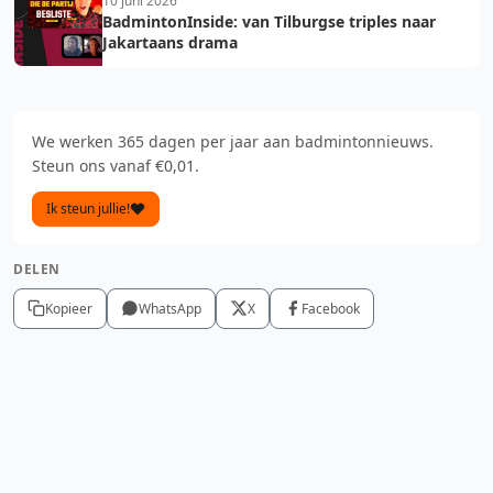
10 juni 2026
BadmintonInside: van Tilburgse triples naar
Jakartaans drama
We werken 365 dagen per jaar aan badmintonnieuws.
Steun ons vanaf €0,01.
Ik steun jullie!
DELEN
Kopieer
WhatsApp
X
Facebook