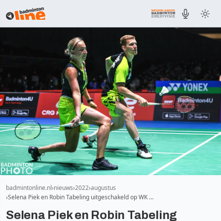
badmintonline.nl
nieuws
2022
augustus
Selena Piek en Robin Tabeling uitgeschakeld op WK …
Selena Piek en Robin Tabeling