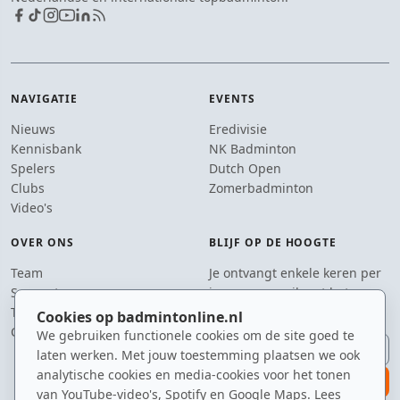
NAVIGATIE
EVENTS
Nieuws
Eredivisie
Kennisbank
NK Badminton
Spelers
Dutch Open
Clubs
Zomerbadminton
Video's
OVER ONS
BLIJF OP DE HOOGTE
Team
Je ontvangt enkele keren per
Supporters
jaar een e-mail met het
Tip de redactie
laatste badmintonnieuws.
Cookies op badmintonline.nl
Contact
We gebruiken functionele cookies om de site goed te
E-mailadres
laten werken. Met jouw toestemming plaatsen we ook
analytische cookies en media-cookies voor het tonen
aanmelden
van YouTube-video's, Spotify en Google Maps. Lees