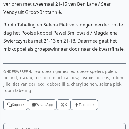
verloren met tweemaal 21-15 van Ben Lane / Sean
Vendy uit Groot-Brittannië.
Robin Tabeling
en
Selena Piek
versloegen eerder op de
dag het Poolse koppel Pawel Smilowski / Magdalena
Swierczynska met 21-13 en 21-18. Daarmee gaat het
mixkoppel als groepswinnaar door naar de kwartfinale.
european games, europese spelen, polen,
ONDERWERPEN:
poland, krakau, toernooi, mark caljouw, jaymie laurens, ruben
jille, ties van der lecq, debora jille, cheryl seinen, selena piek,
robin tabeling
Kopieer
WhatsApp
X
Facebook