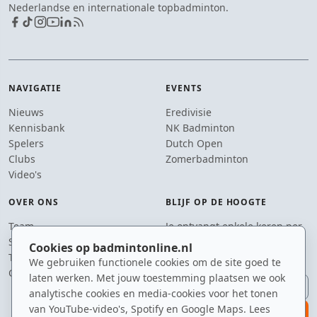
Nederlandse en internationale topbadminton.
NAVIGATIE
EVENTS
Nieuws
Eredivisie
Kennisbank
NK Badminton
Spelers
Dutch Open
Clubs
Zomerbadminton
Video's
OVER ONS
BLIJF OP DE HOOGTE
Team
Je ontvangt enkele keren per
Supporters
jaar een e-mail met het
Cookies op badmintonline.nl
Tip de redactie
laatste badmintonnieuws.
We gebruiken functionele cookies om de site goed te
Contact
laten werken. Met jouw toestemming plaatsen we ook
E-mailadres
analytische cookies en media-cookies voor het tonen
van YouTube-video's, Spotify en Google Maps. Lees
aanmelden