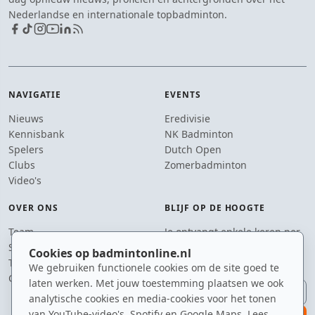
Nederlandse en internationale topbadminton.
NAVIGATIE
EVENTS
Nieuws
Eredivisie
Kennisbank
NK Badminton
Spelers
Dutch Open
Clubs
Zomerbadminton
Video's
OVER ONS
BLIJF OP DE HOOGTE
Team
Je ontvangt enkele keren per
Supporters
jaar een e-mail met het
Cookies op badmintonline.nl
Tip de redactie
laatste badmintonnieuws.
We gebruiken functionele cookies om de site goed te
Contact
laten werken. Met jouw toestemming plaatsen we ook
E-mailadres
analytische cookies en media-cookies voor het tonen
van YouTube-video's, Spotify en Google Maps. Lees