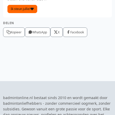
Ik steun jullie!
DELEN
Kopieer
WhatsApp
X
Facebook
badmintonline.nl bestaat sinds 2010 en wordt gemaakt door
badmintonliefhebbers - zonder commercieel oogmerk, zonder
subsidies. Gewoon vanuit een grote passie voor de sport. Elke
dag opnieuw nieuws, profielen en achtergronden over het