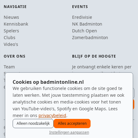
NAVIGATIE
EVENTS
Nieuws
Eredivisie
Kennisbank
NK Badminton
Spelers
Dutch Open
Clubs
Zomerbadminton
Video's
OVER ONS
BLIJF OP DE HOOGTE
Team
Je ontvangt enkele keren per
Supporters
jaar een e-mail met het
Tip de redactie
laatste badmintonnieuws.
Cookies op badmintonline.nl
Contact
We gebruiken functionele cookies om de site goed te
E-mailadres
laten werken. Met jouw toestemming plaatsen we ook
analytische cookies en media-cookies voor het tonen
aanmelden
van YouTube-video's, Spotify en Google Maps. Lees
meer in ons
privacybeleid
.
Alleen noodzakelijk
Alles accepteren
© 2010–2026 badmintonline.nl · getest op snelheid, precisie en een beetje
Instellingen aanpassen
geluk
nieuws
spelers
ranglijst
zomer
menu