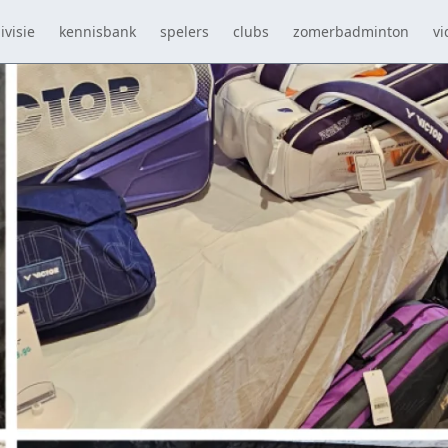
ivisie
kennisbank
spelers
clubs
zomerbadminton
vi