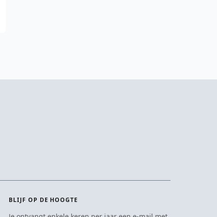
BLIJF OP DE HOOGTE
Je ontvangt enkele keren per jaar een e-mail met