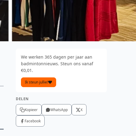
We werken 365 dagen per jaar aan
badmintonnieuws. Steun ons vanaf
€0,01.
Ik steun jullie!
DELEN
Kopieer
WhatsApp
X
Facebook