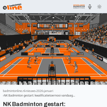
badmintonline.nl
nieuws
2026
januari
NK Badminton gestart: kwalificatietoernooi vandaag…
NK Badminton gestart: