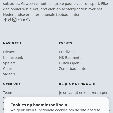
subsidies. Gewoon vanuit een grote passie voor de sport. Elke
dag opnieuw nieuws, profielen en achtergronden over het
Nederlandse en internationale topbadminton.
NAVIGATIE
EVENTS
Nieuws
Eredivisie
Kennisbank
NK Badminton
Spelers
Dutch Open
Clubs
Zomerbadminton
Video's
OVER ONS
BLIJF OP DE HOOGTE
Team
Je ontvangt enkele keren per
Supporters
jaar een e-mail met het
Tip de redactie
laatste badmintonnieuws.
Cookies op badmintonline.nl
Contact
We gebruiken functionele cookies om de site goed te
E-mailadres