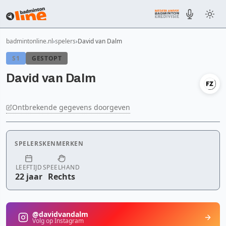
badmintonline.nl
spelers
David van Dalm
S1
GESTOPT
David van Dalm
Ontbrekende gegevens doorgeven
SPELERSKENMERKEN
LEEFTIJD
SPEELHAND
22 jaar
Rechts
@davidvandalm
Volg op Instagram