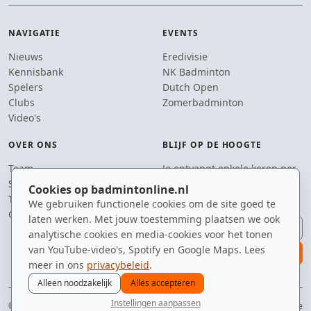
NAVIGATIE
EVENTS
Nieuws
Eredivisie
Kennisbank
NK Badminton
Spelers
Dutch Open
Clubs
Zomerbadminton
Video's
OVER ONS
BLIJF OP DE HOOGTE
Team
Je ontvangt enkele keren per
Supporters
jaar een e-mail met het
Cookies op badmintonline.nl
Tip de redactie
laatste badmintonnieuws.
We gebruiken functionele cookies om de site goed te
Contact
laten werken. Met jouw toestemming plaatsen we ook
E-mailadres
analytische cookies en media-cookies voor het tonen
van YouTube-video's, Spotify en Google Maps. Lees
aanmelden
meer in ons
privacybeleid
.
Alleen noodzakelijk
Alles accepteren
Instellingen aanpassen
© 2010–2026 badmintonline.nl · jouw dagelijkse dosis badminton-adrenaline
nieuws
spelers
ranglijst
zomer
menu