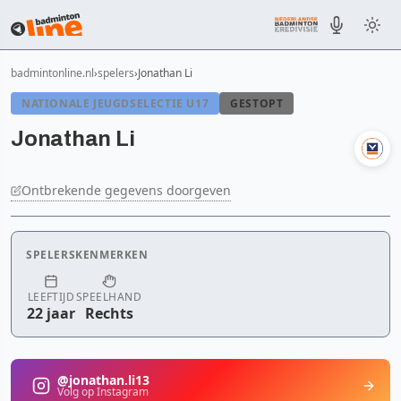
badmintonline.nl
spelers
Jonathan Li
NATIONALE JEUGDSELECTIE U17
GESTOPT
Jonathan Li
Ontbrekende gegevens doorgeven
SPELERSKENMERKEN
LEEFTIJD
SPEELHAND
22 jaar
Rechts
@jonathan.li13
Volg op Instagram