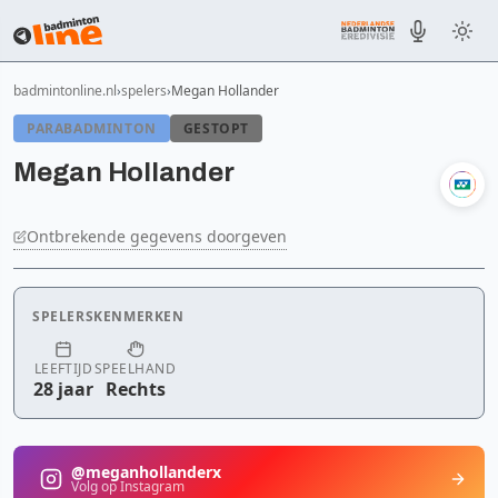
badmintonline.nl
spelers
Megan Hollander
PARABADMINTON
GESTOPT
Megan Hollander
Ontbrekende gegevens doorgeven
SPELERSKENMERKEN
LEEFTIJD
SPEELHAND
28 jaar
Rechts
@meganhollanderx
Volg op Instagram