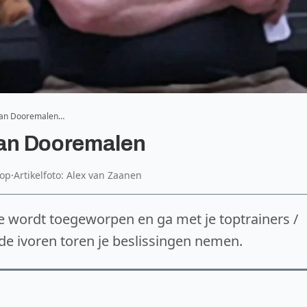
 van Dooremalen…
van Dooremalen
Top
·
Artikelfoto: Alex van Zaanen
e wordt toegeworpen en ga met je toptrainers /
t de ivoren toren je beslissingen nemen.