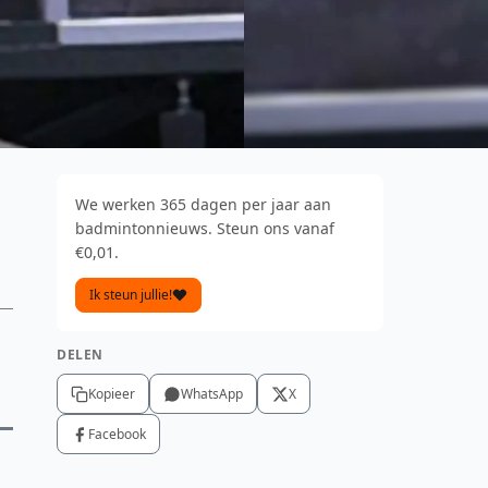
We werken 365 dagen per jaar aan
badmintonnieuws. Steun ons vanaf
€0,01.
Ik steun jullie!
DELEN
Kopieer
WhatsApp
X
Facebook