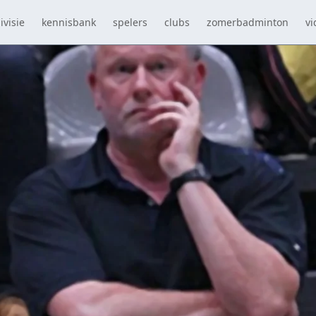
ivisie
kennisbank
spelers
clubs
zomerbadminton
vi