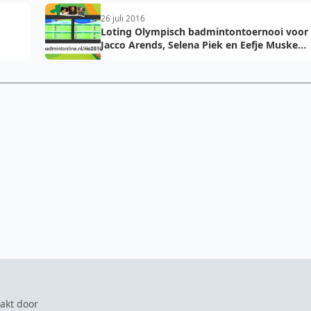
26 juli 2016
Loting Olympisch badmintontoernooi voor
Jacco Arends, Selena Piek en Eefje Muskens
bekend
akt door