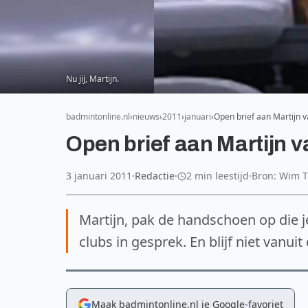
Nu jij, Martijn.
badmintonline.nl
nieuws
2011
januari
Open brief aan Martijn
Open brief aan Martijn 
3 januari 2011
·
Redactie
·
2 min leestijd
·
Bron: Wim 
Martijn, pak de handschoen op die j
clubs in gesprek. En blijf niet vanui
Maak badmintonline.nl je Google-favoriet