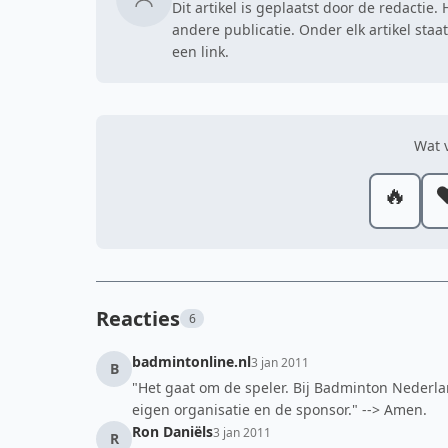
Dit artikel is geplaatst door de redactie
andere publicatie. Onder elk artikel sta
een link.
Wat v
🔥
❤
Reacties
6
badmintonline.nl
3 jan 2011
B
"Het gaat om de speler. Bij Badminton Nederlan
eigen organisatie en de sponsor." --> Amen.
Ron Daniëls
3 jan 2011
R