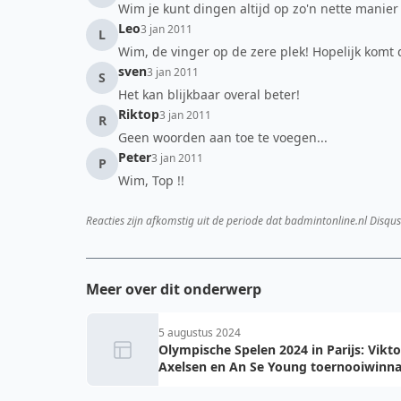
Wim je kunt dingen altijd op zo'n nette manier
Leo
3 jan 2011
L
Wim, de vinger op de zere plek! Hopelijk komt de
sven
3 jan 2011
S
Het kan blijkbaar overal beter!
Riktop
3 jan 2011
R
Geen woorden aan toe te voegen...
Peter
3 jan 2011
P
Wim, Top !!
Reacties zijn afkomstig uit de periode dat badmintonline.nl Disqus
Meer over dit onderwerp
5 augustus 2024
Olympische Spelen 2024 in Parijs: Vikto
Axelsen en An Se Young toernooiwinna