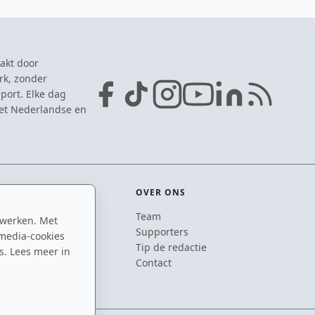
akt door
rk, zonder
port. Elke dag
het Nederlandse en
OVER ONS
Team
 werken. Met
ton
Supporters
media-cookies
n
Tip de redactie
s. Lees meer in
inton
Contact