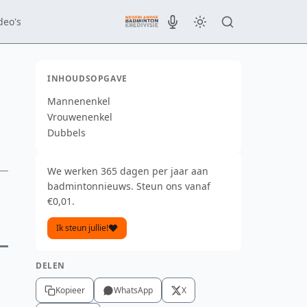
deo's
INHOUDSOPGAVE
Mannenenkel
Vrouwenenkel
Dubbels
We werken 365 dagen per jaar aan
badmintonnieuws. Steun ons vanaf
€0,01.
Ik steun jullie!
DELEN
Kopieer
WhatsApp
X