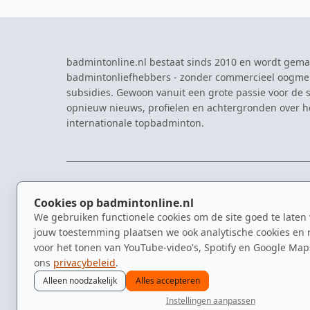
badmintonline.nl bestaat sinds 2010 en wordt gema
badmintonliefhebbers - zonder commercieel oogme
subsidies. Gewoon vanuit een grote passie voor de s
opnieuw nieuws, profielen en achtergronden over 
internationale topbadminton.
NAVIGATIE
EVENTS
Cookies op badmintonline.nl
Nieuws
Eredivisie
We gebruiken functionele cookies om de site goed te laten
Kennisbank
NK Badmin
jouw toestemming plaatsen we ook analytische cookies en 
Spelers
Dutch Ope
voor het tonen van YouTube-video's, Spotify en Google Map
Clubs
Zomerbadm
ons
privacybeleid
.
Video's
Alleen noodzakelijk
Alles accepteren
Instellingen aanpassen