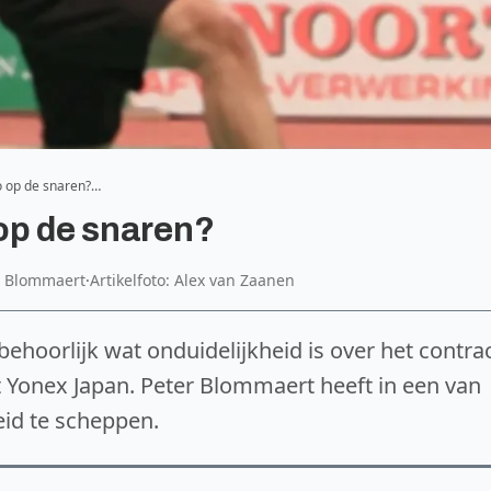
go op de snaren?…
 op de snaren?
r Blommaert
·
Artikelfoto: Alex van Zaanen
 - behoorlijk wat onduidelijkheid is over het contra
t Yonex Japan. Peter Blommaert heeft in een van
id te scheppen.