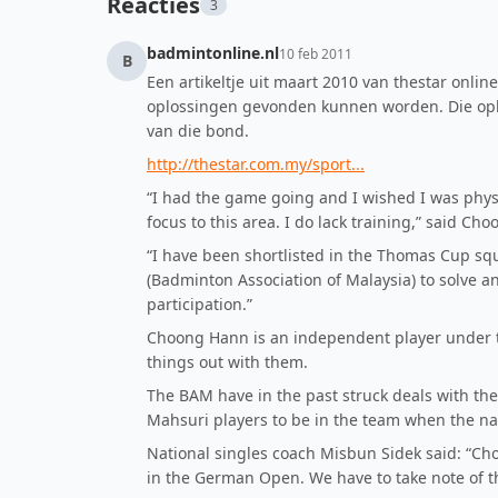
Reacties
3
badmintonline.nl
10 feb 2011
B
Een artikeltje uit maart 2010 van thestar online
oplossingen gevonden kunnen worden. Die opl
van die bond.
http://thestar.com.my/sport...
“I had the game going and I wished I was physica
focus to this area. I do lack training,” said Ch
“I have been shortlisted in the Thomas Cup squa
(Badminton Association of Malaysia) to solve 
participation.”
Choong Hann is an independent player under 
things out with them.
The BAM have in the past struck deals with th
Mahsuri players to be in the team when the na
National singles coach Misbun Sidek said: “Ch
in the German Open. We have to take note of th