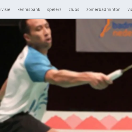
ivisie
kennisbank
spelers
clubs
zomerbadminton
vi