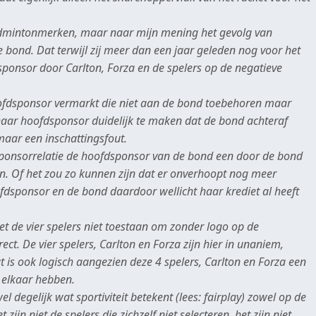
 badmintonmerken, maar naar mijn mening het gevolg van
bond. Dat terwijl zij meer dan een jaar geleden nog voor het
ponsor door Carlton, Forza en de spelers op de negatieve
ofdsponsor vermarkt die niet aan de bond toebehoren maar
 haar hoofdsponsor duidelijk te maken dat de bond achteraf
aar een inschattingsfout.
 sponsorrelatie de hoofdsponsor van de bond een door de bond
n. Of het zou zo kunnen zijn dat er onverhoopt nog meer
fdsponsor en de bond daardoor wellicht haar krediet al heeft
e het de vier spelers niet toestaan om zonder logo op de
ect. De vier spelers, Carlton en Forza zijn hier in unaniem,
at is ook logisch aangezien deze 4 spelers, Carlton en Forza een
 elkaar hebben.
l degelijk wat sportiviteit betekent (lees: fairplay) zowel op de
zijn niet de spelers die zichzelf niet selecteren, het zijn niet