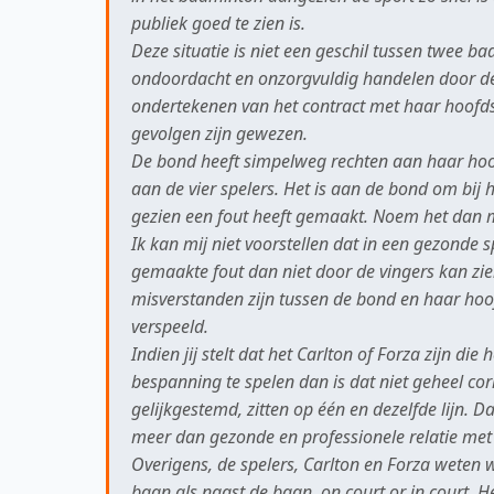
publiek goed te zien is.
Deze situatie is niet een geschil tussen twee
ondoordacht en onzorgvuldig handelen door de 
ondertekenen van het contract met haar hoofds
gevolgen zijn gewezen.
De bond heeft simpelweg rechten aan haar ho
aan de vier spelers. Het is aan de bond om bij
gezien een fout heeft gemaakt. Noem het dan m
Ik kan mij niet voorstellen dat in een gezonde
gemaakte fout dan niet door de vingers kan zie
misverstanden zijn tussen de bond en haar hoo
verspeeld.
Indien jij stelt dat het Carlton of Forza zijn di
bespanning te spelen dan is dat niet geheel corr
gelijkgestemd, zitten op één en dezelfde lijn. D
meer dan gezonde en professionele relatie met
Overigens, de spelers, Carlton en Forza weten we
baan als naast de baan, on court or in court. Het 