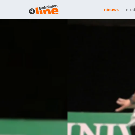
nieuws
ered