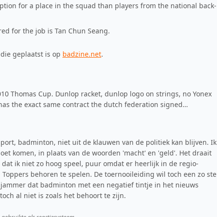
ption for a place in the squad than players from the national back-
ed for the job is Tan Chun Seang.
 die geplaatst is op
badzine.net
.
10 Thomas Cup. Dunlop racket, dunlop logo on strings, no Yonex
 has the exact same contract the dutch federation signed…
port, badminton, niet uit de klauwen van de politiek kan blijven. Ik
et komen, in plaats van de woorden 'macht' en 'geld'. Het draait
dat ik niet zo hoog speel, puur omdat er heerlijk in de regio-
. Toppers behoren te spelen. De toernooileiding wil toch een zo ste
l jammer dat badminton met een negatief tintje in het nieuws
ch al niet is zoals het behoort te zijn.