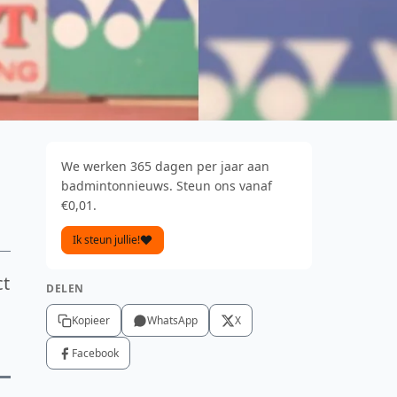
We werken 365 dagen per jaar aan
badmintonnieuws. Steun ons vanaf
€0,01.
Ik steun jullie!
ct
DELEN
Kopieer
WhatsApp
X
Facebook