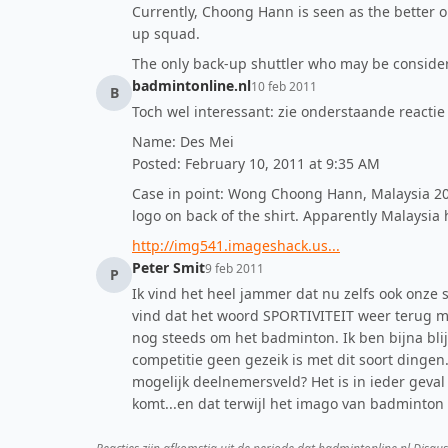
Currently, Choong Hann is seen as the better o
up squad.
The only back-up shuttler who may be consider
badmintonline.nl
10 feb 2011
B
Toch wel interessant: zie onderstaande reactie
Name: Des Mei
Posted: February 10, 2011 at 9:35 AM
Case in point: Wong Choong Hann, Malaysia 20
logo on back of the shirt. Apparently Malaysia
http://img541.imageshack.us...
Peter Smit
9 feb 2011
P
Ik vind het heel jammer dat nu zelfs ook onze s
vind dat het woord SPORTIVITEIT weer terug mo
nog steeds om het badminton. Ik ben bijna blij 
competitie geen gezeik is met dit soort dingen
mogelijk deelnemersveld? Het is in ieder geva
komt...en dat terwijl het imago van badminton to