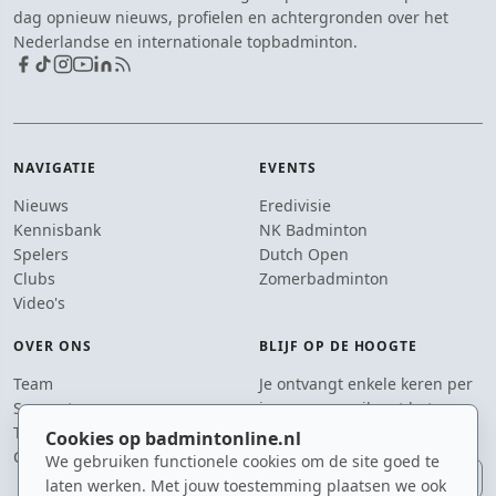
dag opnieuw nieuws, profielen en achtergronden over het
Nederlandse en internationale topbadminton.
NAVIGATIE
EVENTS
Nieuws
Eredivisie
Kennisbank
NK Badminton
Spelers
Dutch Open
Clubs
Zomerbadminton
Video's
OVER ONS
BLIJF OP DE HOOGTE
Team
Je ontvangt enkele keren per
Supporters
jaar een e-mail met het
Tip de redactie
laatste badmintonnieuws.
Cookies op badmintonline.nl
Contact
We gebruiken functionele cookies om de site goed te
E-mailadres
laten werken. Met jouw toestemming plaatsen we ook