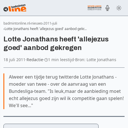
badmintonline.nl
nieuws
2011
juli
Lotte Jonathans heeft 'allejezus goed' aanbod gekr…
Lotte Jonathans heeft 'allejezus
goed' aanbod gekregen
18 juli 2011
·
Redactie
·
1 min leestijd
·
Bron: Lotte Jonathans
Alweer een tijdje terug twitterde Lotte Jonathans -
moeder van twee - over de aanvraag van een
Bundesliga-team. "Is leuk,maar de aanbieding moet
echt allejezus goed zijn wil ik competitie gaan spelen!
We'll see..."