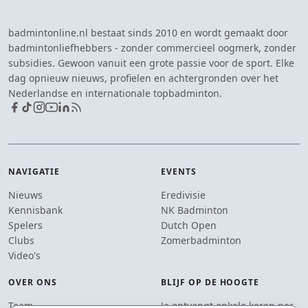
badmintonline.nl bestaat sinds 2010 en wordt gemaakt door
badmintonliefhebbers - zonder commercieel oogmerk, zonder
subsidies. Gewoon vanuit een grote passie voor de sport. Elke
dag opnieuw nieuws, profielen en achtergronden over het
Nederlandse en internationale topbadminton.
NAVIGATIE
EVENTS
Nieuws
Eredivisie
Kennisbank
NK Badminton
Spelers
Dutch Open
Clubs
Zomerbadminton
Video's
OVER ONS
BLIJF OP DE HOOGTE
Team
Je ontvangt enkele keren per