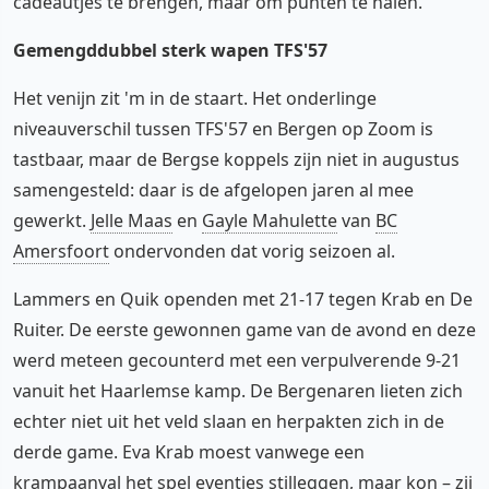
cadeautjes te brengen, maar om punten te halen.
Gemengddubbel sterk wapen TFS'57
Het venijn zit 'm in de staart. Het onderlinge
niveauverschil tussen TFS'57 en Bergen op Zoom is
tastbaar, maar de Bergse koppels zijn niet in augustus
samengesteld: daar is de afgelopen jaren al mee
gewerkt.
Jelle Maas
en
Gayle Mahulette
van
BC
Amersfoort
ondervonden dat vorig seizoen al.
Lammers en Quik openden met 21-17 tegen Krab en De
Ruiter. De eerste gewonnen game van de avond en deze
werd meteen gecounterd met een verpulverende 9-21
vanuit het Haarlemse kamp. De Bergenaren lieten zich
echter niet uit het veld slaan en herpakten zich in de
derde game. Eva Krab moest vanwege een
krampaanval het spel eventjes stilleggen, maar kon – zij