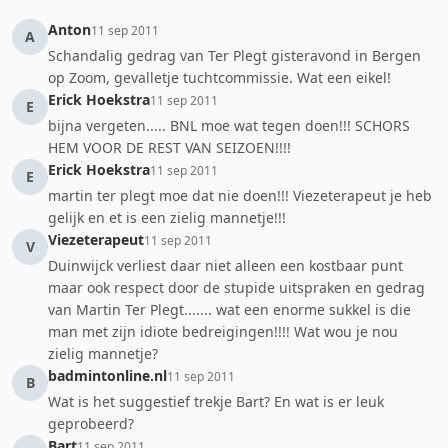
Anton
11 sep 2011
A
Schandalig gedrag van Ter Plegt gisteravond in Bergen
op Zoom, gevalletje tuchtcommissie. Wat een eikel!
Erick Hoekstra
11 sep 2011
E
bijna vergeten..... BNL moe wat tegen doen!!! SCHORS
HEM VOOR DE REST VAN SEIZOEN!!!!
Erick Hoekstra
11 sep 2011
E
martin ter plegt moe dat nie doen!!! Viezeterapeut je heb
gelijk en et is een zielig mannetje!!!
Viezeterapeut
11 sep 2011
V
Duinwijck verliest daar niet alleen een kostbaar punt
maar ook respect door de stupide uitspraken en gedrag
van Martin Ter Plegt....... wat een enorme sukkel is die
man met zijn idiote bedreigingen!!!! Wat wou je nou
zielig mannetje?
badmintonline.nl
11 sep 2011
B
Wat is het suggestief trekje Bart? En wat is er leuk
geprobeerd?
Bart
11 sep 2011