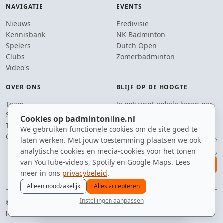
NAVIGATIE
EVENTS
Nieuws
Eredivisie
Kennisbank
NK Badminton
Spelers
Dutch Open
Clubs
Zomerbadminton
Video's
OVER ONS
BLIJF OP DE HOOGTE
Team
Je ontvangt enkele keren per
Supporters
jaar een e-mail met het
Cookies op badmintonline.nl
Tip de redactie
laatste badmintonnieuws.
We gebruiken functionele cookies om de site goed te
Contact
laten werken. Met jouw toestemming plaatsen we ook
E-mailadres
analytische cookies en media-cookies voor het tonen
van YouTube-video's, Spotify en Google Maps. Lees
aanmelden
meer in ons
privacybeleid
.
Alleen noodzakelijk
Alles accepteren
Instellingen aanpassen
© 2010–2026 badmintonline.nl · geen excuses, gewoon badminton
nieuws
spelers
ranglijst
zomer
menu
privacy
disclaimer
versie
cookies